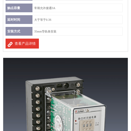
触点容量
常期允许接通3A
延时时间
大于等于0.3S
安装方式
35mm导轨条安装
查看产品详情