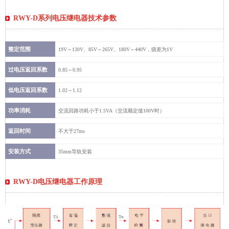
RWY-D系列电压继电器技术参数
整定范围
19V～130V、85V～265V、180V～440V，级差为1V
过电压返回系数
0.85～0.95
低电压返回系数
1.02～1.12
功率消耗
交流回路功耗小于1.5VA（交流额定值100V时）
返回时间
不大于27ms
安装方式
35mm导轨安装
RWY-D电压继电器工作原理