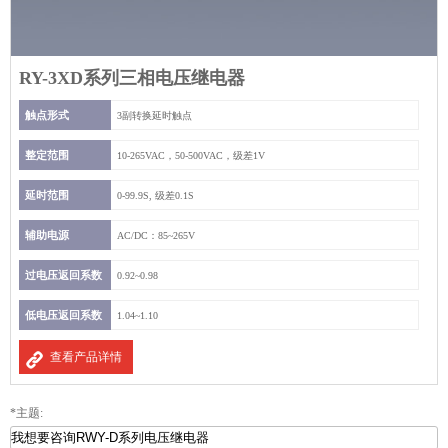
RY-3XD系列三相电压继电器
触点形式
3副转换延时触点
整定范围
10-265VAC，50-500VAC，级差1V
延时范围
0-99.9S, 级差0.1S
辅助电源
AC/DC：85~265V
过电压返回系数
0.92~0.98
低电压返回系数
1.04~1.10
查看产品详情
*主题: