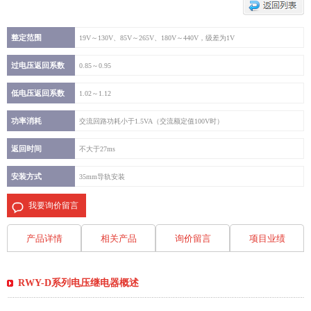
整定范围
19V～130V、85V～265V、180V～440V，级差为1V
过电压返回系数
0.85～0.95
低电压返回系数
1.02～1.12
功率消耗
交流回路功耗小于1.5VA（交流额定值100V时）
返回时间
不大于27ms
安装方式
35mm导轨安装
我要询价留言
产品详情
相关产品
询价留言
项目业绩
RWY-D系列电压继电器概述