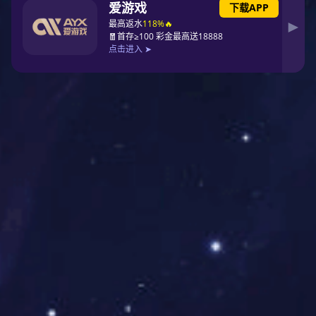
闪光继电器用于信号回路。电源接通后，可以使受控的灯光发出闪光信
号。额定电压为220V、110V、48V、24V（交直流通用），负载电流2A。
采用35mm导轨安装、端子排接线。具有体积小、接线方便、功耗低等特
点。
RSG-D系列闪光继电器型号分类及含义
技术参数
闪光频率
60±5次/分钟