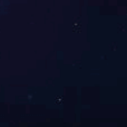
额定电压
AC/DC：110V，220V
触点容量
长期允许接通电流为5A（常规）
功率消耗
不大于2.5W（4.5VA）
安装方式
35mm导轨条安装
查看产品详情