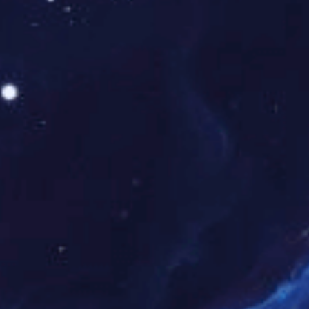
额定电压
AC/DC：110V、220V
负载能力
较大负载电流2A
动作值
不大于60%的额定电压
功耗
不大于1W
安装方式
35mm导轨条安装
RSG-D系列闪光继电器接线图