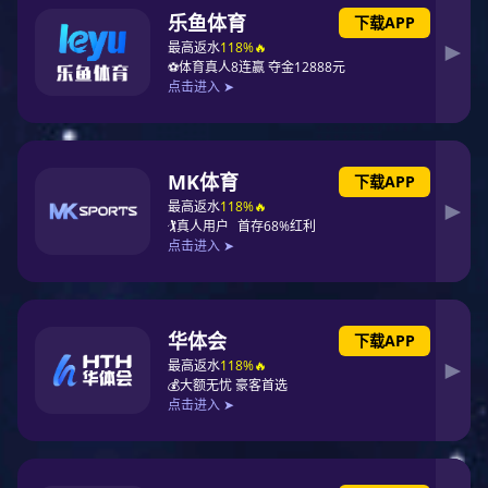
闪光频率
60±5次/分钟
额定电压
AC/DC：110V、220V
负载能力
最大负载电流2A
动作值
不大于60%的额定电压
功耗
不大于1W
安装方式
35mm导轨条安装
我要询价留言
产品详情
相关产品
询价留言
项目业绩
RSG-D系列闪光继电器